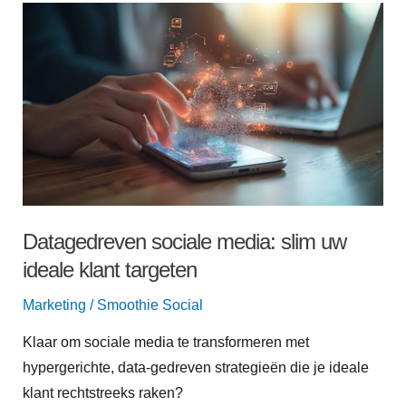
Datagedreven
sociale
media:
slim
uw
ideale
klant
targeten
Datagedreven sociale media: slim uw
ideale klant targeten
Marketing
/
Smoothie Social
Klaar om sociale media te transformeren met
hypergerichte, data-gedreven strategieën die je ideale
klant rechtstreeks raken?