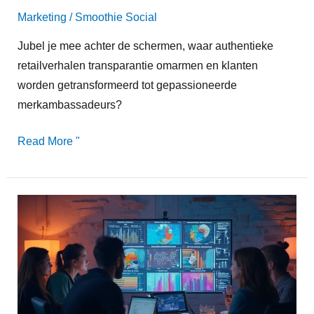
Marketing
/
Smoothie Social
Jubel je mee achter de schermen, waar authentieke
retailverhalen transparantie omarmen en klanten
worden getransformeerd tot gepassioneerde
merkambassadeurs?
Read More "
Gepersonaliseerde
Content:
Hoe
Richt
Je
Je