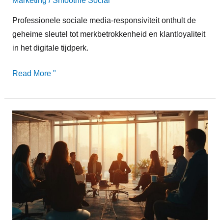
Marketing
/
Smoothie Social
Professionele sociale media-responsiviteit onthult de
geheime sleutel tot merkbetrokkenheid en klantloyaliteit
in het digitale tijdperk.
Read More "
Sociaal
Verkopen
Masterclass:
Verkopen
Zonder
Aandringerig
te
Zijn