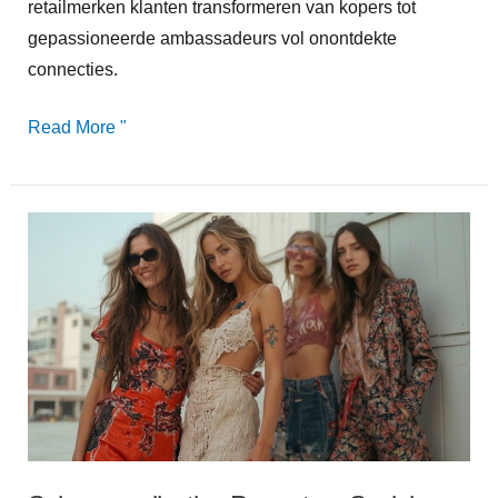
retailmerken klanten transformeren van kopers tot
gepassioneerde ambassadeurs vol onontdekte
connecties.
Read More "
Seizoenscollecties
Promoten:
Social
Media
Campagnes
Die
Scoren