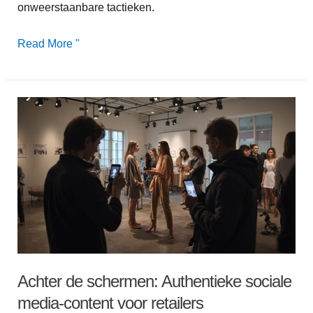
onweerstaanbare tactieken.
Read More "
Achter
de
schermen:
Authentieke
sociale
media-
content
voor
retailers
Achter de schermen: Authentieke sociale
media-content voor retailers