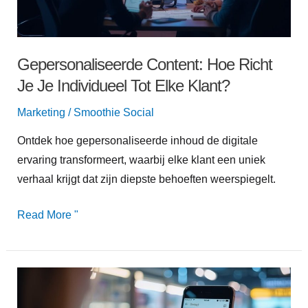
Individueel
Tot
Elke
Gepersonaliseerde Content: Hoe Richt
Klant?
Je Je Individueel Tot Elke Klant?
Marketing
/
Smoothie Social
Ontdek hoe gepersonaliseerde inhoud de digitale
ervaring transformeert, waarbij elke klant een uniek
verhaal krijgt dat zijn diepste behoeften weerspiegelt.
Read More "
TikTok
&